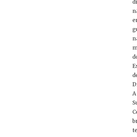
d
n
e
g
n
m
d
E
d
D
A
S
C
b
t