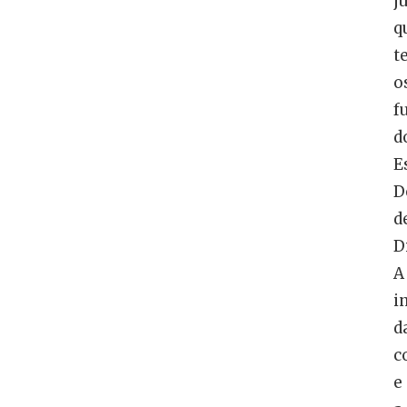
j
q
t
o
f
d
E
D
d
D
A
i
d
c
e