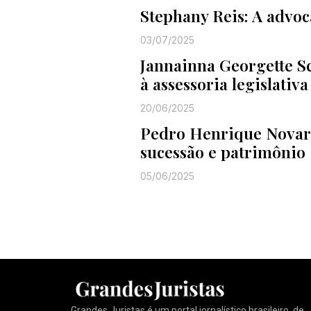
Stephany Reis: A advo
03/07/2025
Jannainna Georgette S
à assessoria legislativa
20/06/2025
Pedro Henrique Novarin
sucessão e patrimônio
05/06/2025
Grandes Juristas é um portal jornalístico brasileiro, de