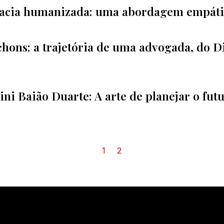
cacia humanizada: uma abordagem empátic
chons: a trajetória de uma advogada, do 
i Baião Duarte: A arte de planejar o futu
1
2
No
C