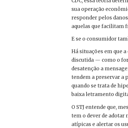
CDC, essa teoria deter
sua operação econômica
responder pelos danos 
aquelas que facilitam 
E se o consumidor ta
Há situações em que a
discutida — como o fo
desatenção a mensagens
tendem a preservar a 
quando se trata de hi
baixa letramento digita
O STJ entende que, mes
tem o dever de adotar
atípicas e alertar os u