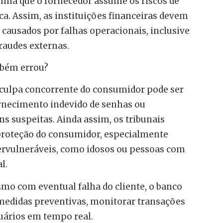
mina que o fornecedor assume os riscos de
. Assim, as instituições financeiras devem
causados por falhas operacionais, inclusive
fraudes externas.
mbém errou?
 culpa concorrente do consumidor pode ser
rnecimento indevido de senhas ou
 suspeitas. Ainda assim, os tribunais
proteção do consumidor, especialmente
pervulneráveis, como idosos ou pessoas com
l.
mo com eventual falha do cliente, o banco
 medidas preventivas, monitorar transações
suários em tempo real.