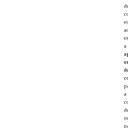
d
c
ed
a
e
a
a
u
d
c
p
a
c
d
o
p