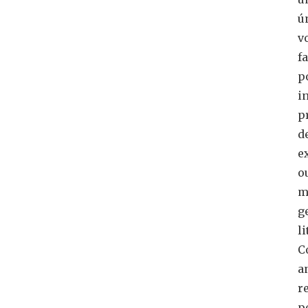
ú
v
f
p
i
p
d
e
o
m
g
li
C
a
r
p