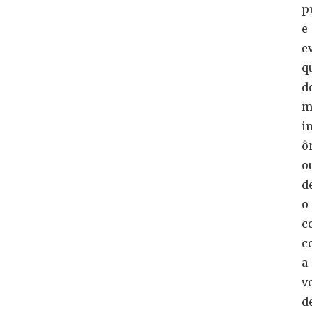
p
e
e
q
d
m
i
ô
o
d
o
c
c
a
v
d