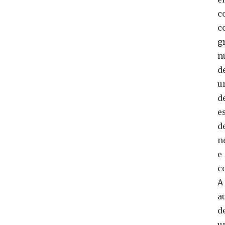
c
c
g
n
d
u
d
e
d
n
e
c
A
a
d
u