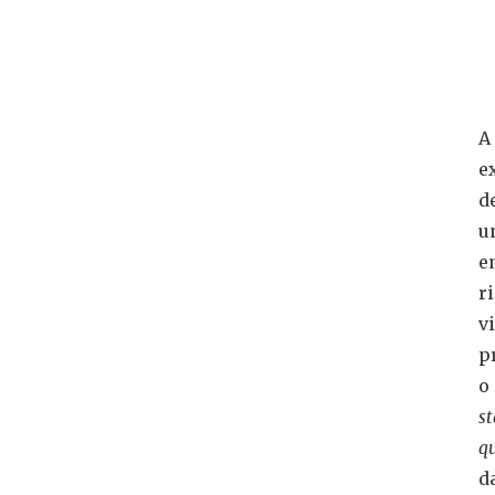
J
n
W
A
e
d
u
e
r
v
p
o
st
q
d