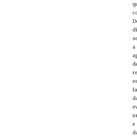
q
c
D
d
s
a
a
d
r
e
f
d
e
u
e
d