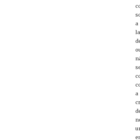
c
s
a
la
d
o
n
s
c
c
a
c
d
n
u
e