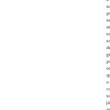
s
p
s
m
e
s
d
g
p
o
q
o
c
s
já
p