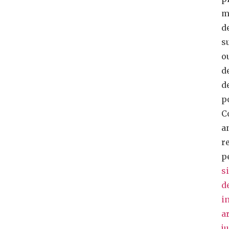
m
d
s
o
d
d
p
C
a
r
p
s
d
i
ar
j