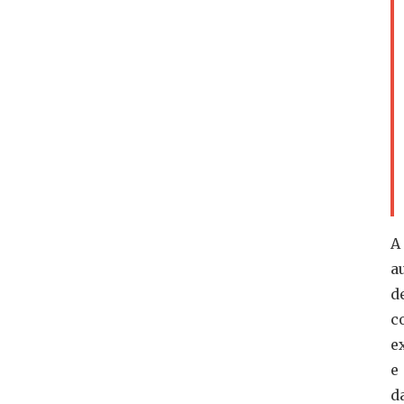
A
a
d
c
e
e
d