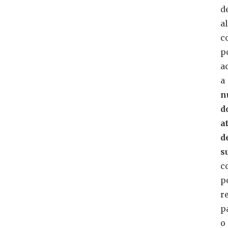
d
a
c
p
a
a
n
d
a
d
s
c
p
r
p
o