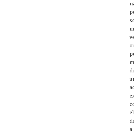
n
p
s
m
v
o
p
m
d
u
a
e
c
e
d
a