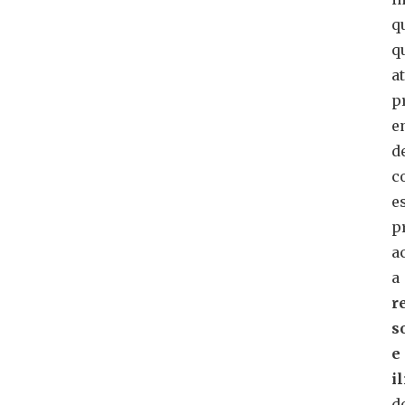
q
q
a
p
e
d
c
e
p
a
a
r
s
e
i
d