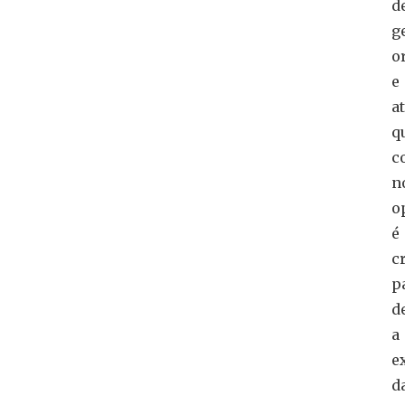
d
g
o
e
a
q
c
n
o
é
c
p
d
a
e
d