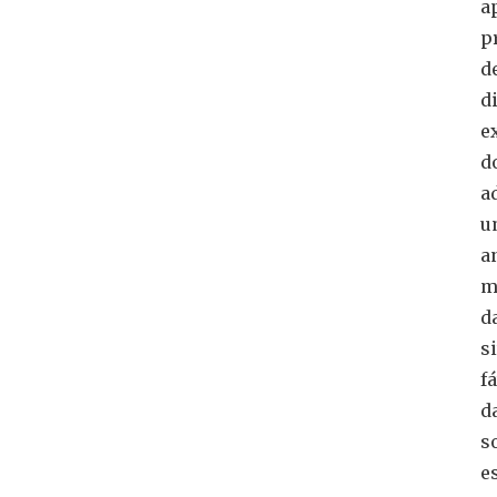
a
p
d
d
e
d
a
u
a
m
d
s
fá
d
s
e