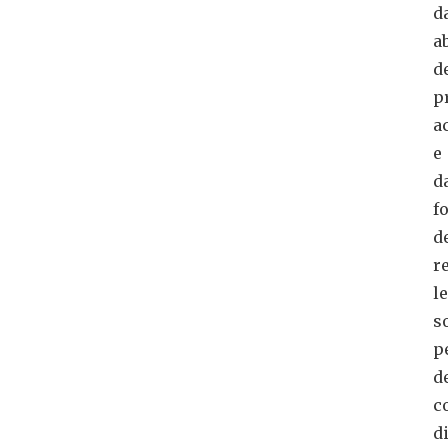
d
a
d
p
a
e
d
f
d
r
l
s
p
d
c
d