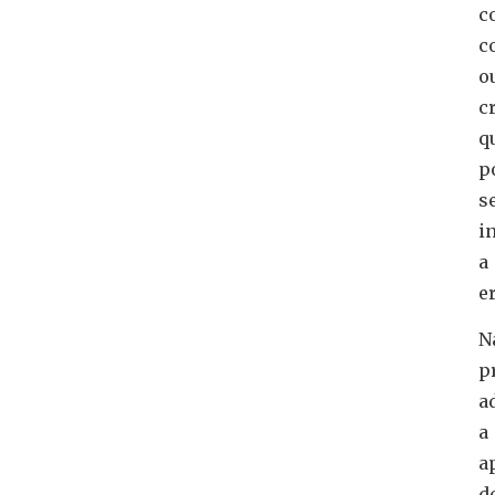
c
c
o
c
q
p
s
i
a
e
N
p
a
a
a
d