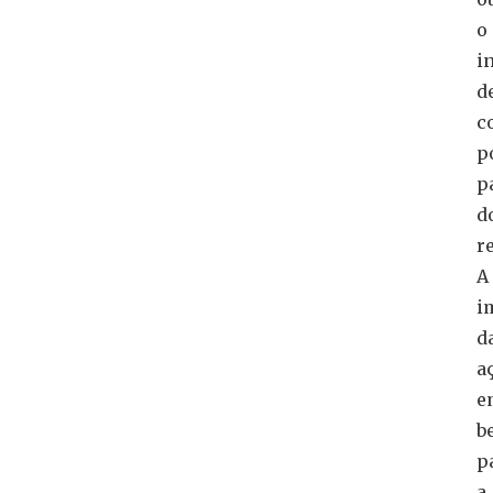
o
i
d
c
p
p
d
r
A
i
d
a
e
b
p
a