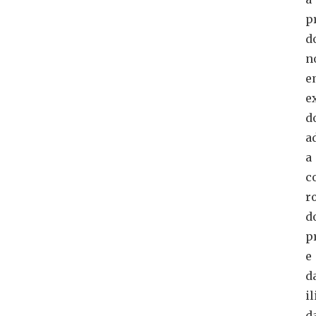
p
d
n
e
e
d
a
a
c
r
d
p
e
d
i
d