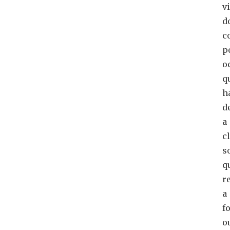
v
d
c
p
o
q
h
d
a
c
s
q
r
a
f
o