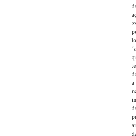
d
a
e
p
l
“
q
t
d
a
n
i
d
p
a
d