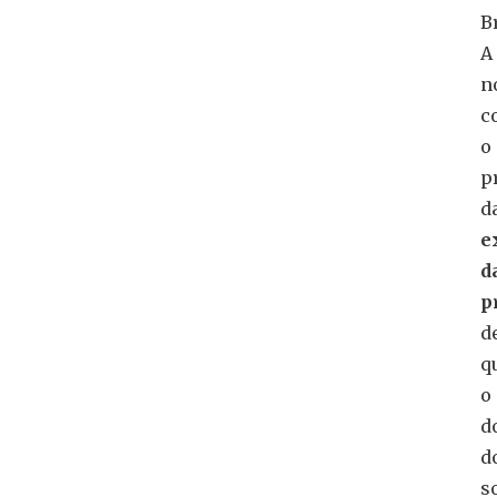
B
A
n
c
o
p
d
e
d
p
d
q
o
d
d
s