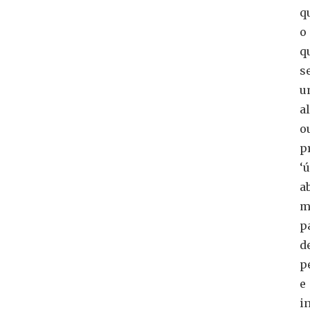
q
o
q
s
u
a
o
p
‘ú
a
m
p
d
p
e
i