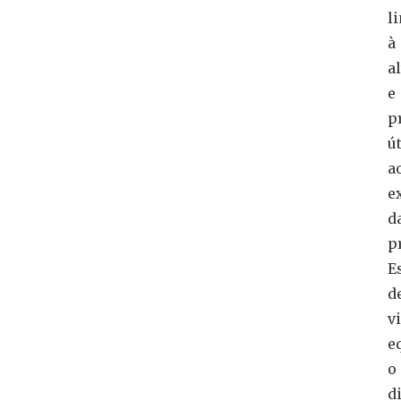
l
à
a
e
p
ú
a
e
d
p
E
d
v
e
o
d