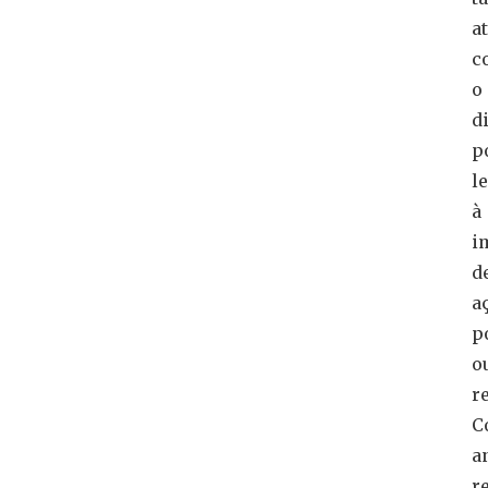
a
c
o
d
p
l
à
i
d
a
p
o
r
C
a
r