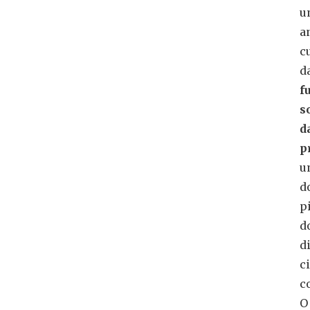
u
a
c
d
f
s
d
p
u
d
p
d
d
ci
c
O