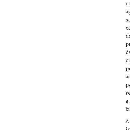
q
a
s
c
d
p
d
q
p
a
p
r
a
b
A
i