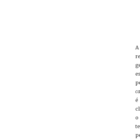
d
J
n
W
A
r
g
e
p
c
é
cl
o
t
p