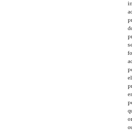
i
a
p
d
p
s
f
a
p
e
p
e
p
q
o
o