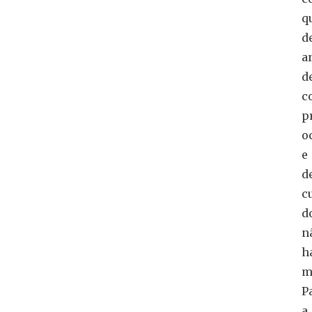
q
d
a
d
c
p
o
e
d
c
d
n
h
m
P
a