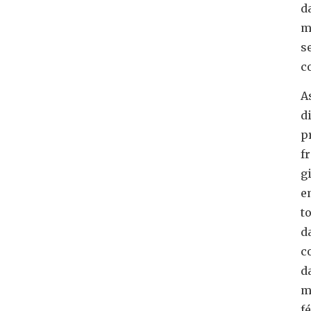
d
m
s
c
A
d
p
f
g
e
t
d
c
d
m
fé