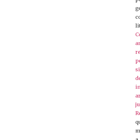
g
c
li
C
a
r
p
s
d
i
ar
j
R
q
m
a