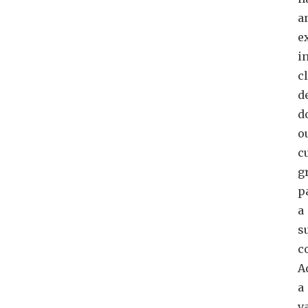
a
e
i
c
d
d
o
c
g
p
a
s
c
A
a
v