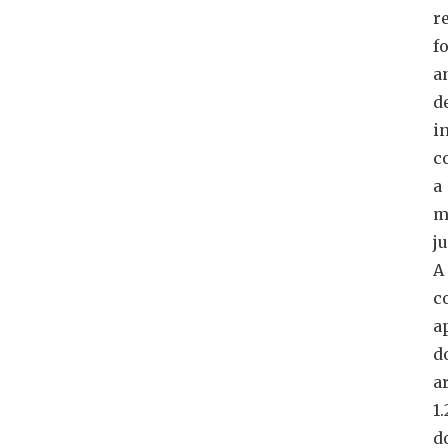
r
f
a
d
i
c
a
m
ju
A
c
a
d
ar
1
d