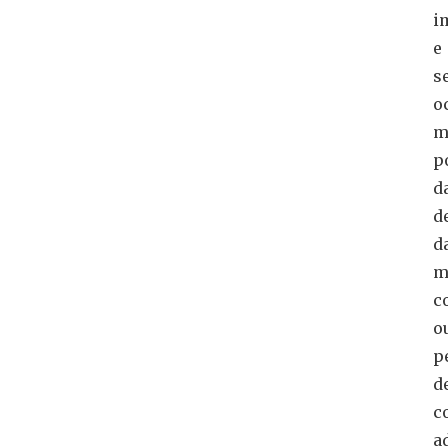
i
e
s
o
m
p
d
d
d
m
c
o
p
d
c
a