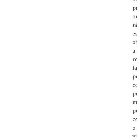
p
o
n
e
o
a
r
l
p
c
p
m
p
c
o
v