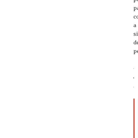
p
c
a
s
d
p