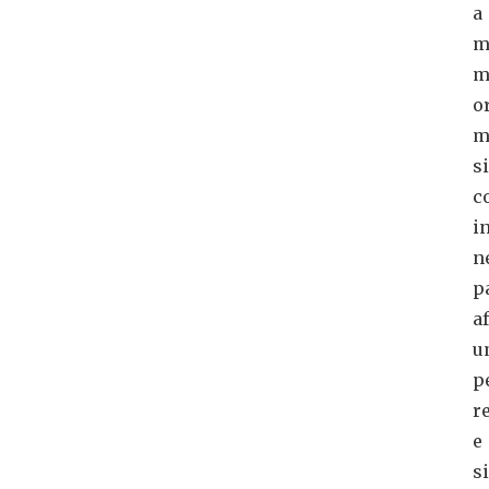
a
m
m
o
m
s
c
i
n
p
a
u
p
r
e
s