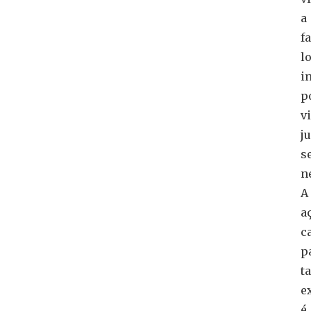
a
f
lo
i
p
v
ju
s
n
A
a
c
p
ta
e
é