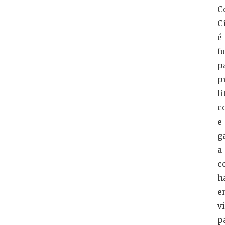
C
C
é
f
p
p
li
c
e
g
a
c
h
e
v
p