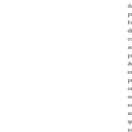
d
p
E
d
c
a
p
d
u
p
o
o
se
a
q
s