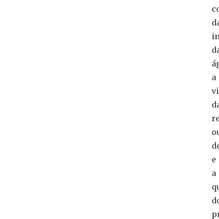
c
d
i
d
á
a
v
d
r
o
d
e
a
q
d
p