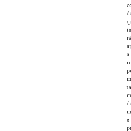
c
d
q
i
n
a
a
r
p
m
t
m
d
m
e
p