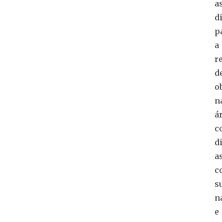
a
d
p
a
r
d
o
n
á
c
d
a
c
s
n
e