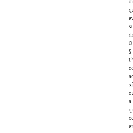
o
q
e
s
d
O
§
1º
c
a
s
o
a
q
c
e