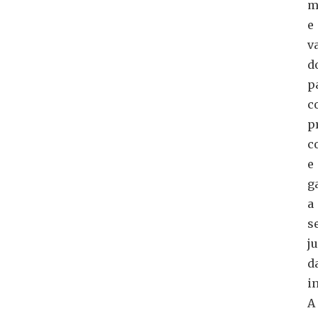
m
e
v
d
p
c
p
c
e
g
a
s
j
d
i
A