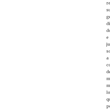
r
s
g
d
d
e
j
s
a
c
d
m
m
l
q
p