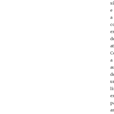
s
e
a
c
e
d
a
C
a
a
d
u
l
e
p
a