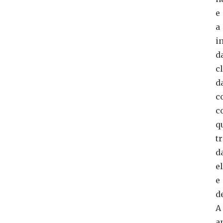
e
a
i
d
c
d
c
c
q
t
d
e
e
d
A
a