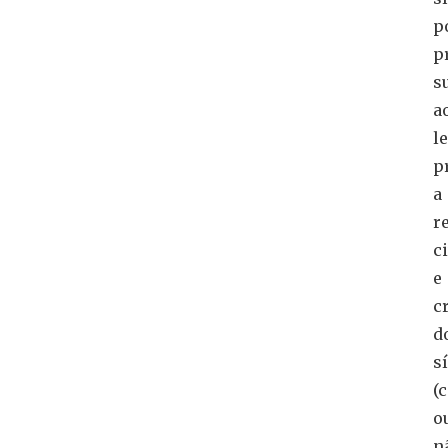
p
p
s
a
l
p
a
r
ci
e
c
d
s
(
o
n