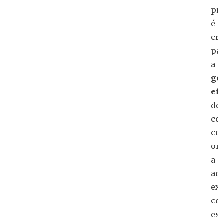
p
é
c
p
a
g
e
d
c
c
o
a
a
e
c
e