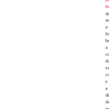
R
q
m
a
l
b
a
c
d
r
c
e
a
d
d
m