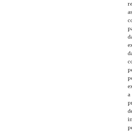
r
a
c
p
d
e
d
c
p
p
e
a
p
d
i
p