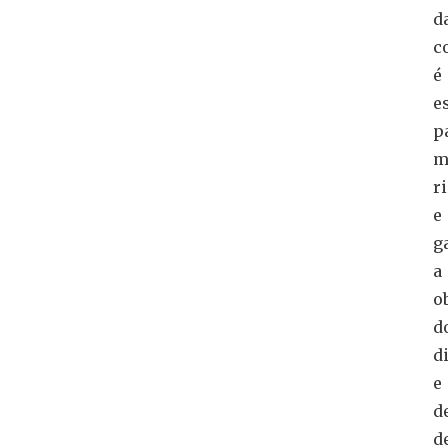
d
c
é
e
p
m
r
e
g
a
o
d
d
e
d
d