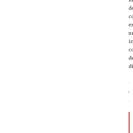
d
c
e
u
i
c
d
d