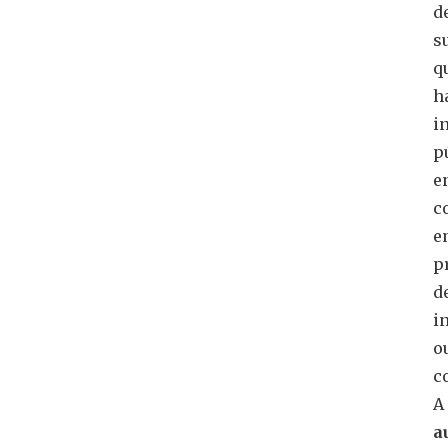
d
s
q
h
i
p
e
c
e
p
d
i
o
c
A
a