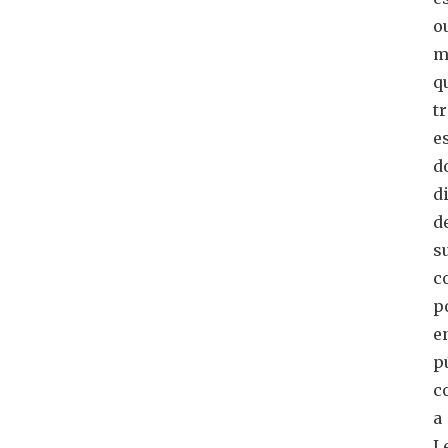
o
m
q
t
e
d
d
d
s
c
p
e
p
c
a
L