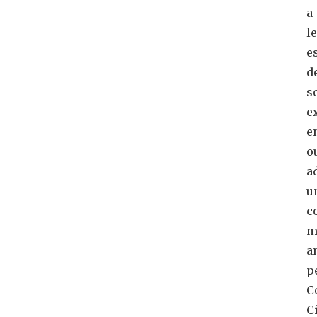
a
le
e
d
s
e
e
o
a
u
c
m
a
p
C
Ci