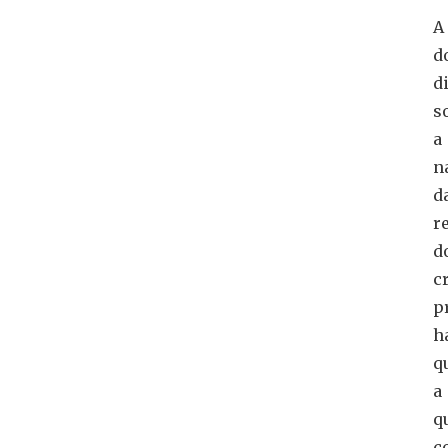
A
d
d
s
a
n
d
r
d
c
p
h
q
a
q
c