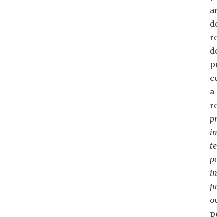
a
d
r
d
p
c
a
r
pr
in
t
po
in
ju
o
p