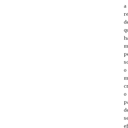
a
r
d
q
h
m
p
s
o
m
c
o
p
d
s
e