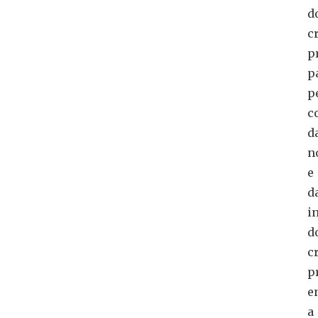
d
c
p
p
p
c
d
n
e
d
i
d
c
p
e
a