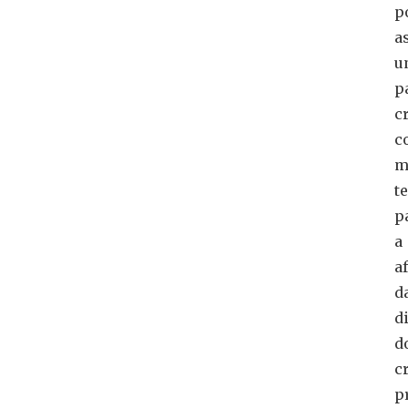
p
a
u
p
c
c
m
t
p
a
a
d
d
d
c
p