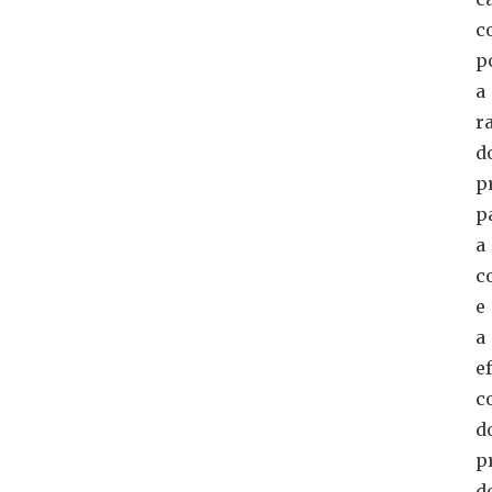
c
p
a
r
d
p
p
a
c
e
a
e
c
d
p
d