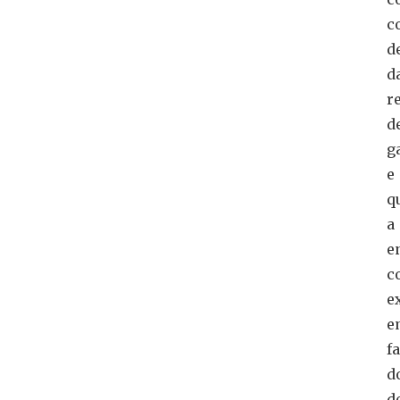
c
d
d
r
d
g
e
q
a
e
c
e
e
f
d
d