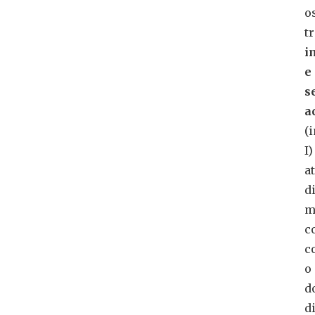
o
t
i
e
s
a
(
I)
a
d
m
c
c
o
d
d