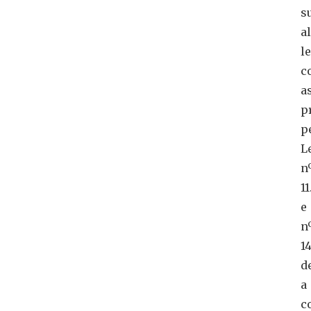
s
a
l
c
a
p
p
L
n
1
e
n
1
d
a
c