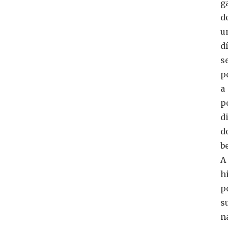
g
d
u
d
s
p
a
p
d
d
b
A
h
p
s
n