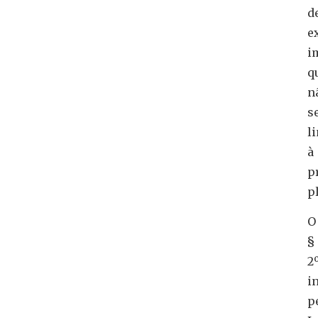
d
e
i
q
n
s
l
à
p
p
O
§
2º
i
p