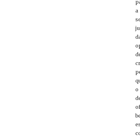
p
a
s
j
d
o
d
c
p
q
o
d
o
b
e
c