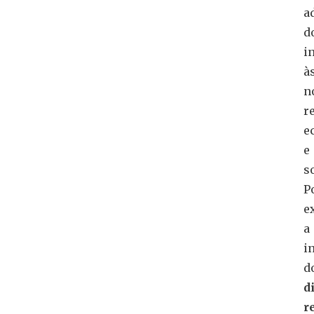
a
d
i
à
n
r
e
e
s
P
e
a
i
d
d
r