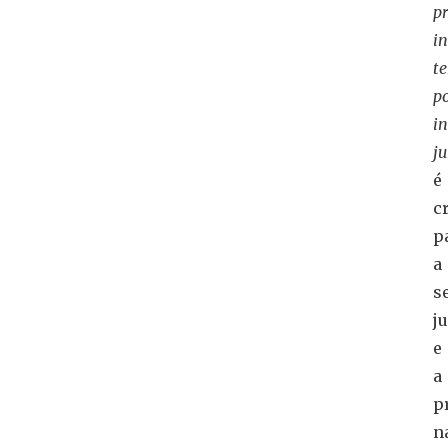
pr
in
t
po
in
ju
é
c
p
a
s
j
e
a
p
n