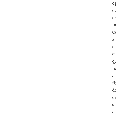
o
d
c
i
C
a
c
a
q
h
a
f
d
c
s
q