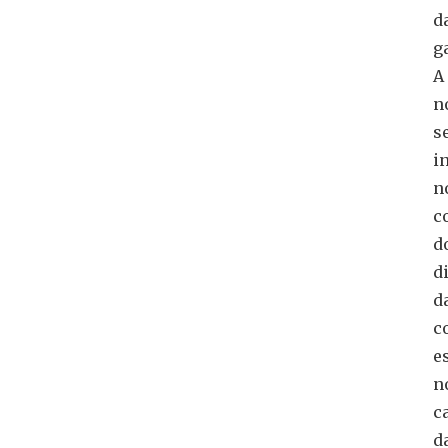
d
g
A
n
s
i
n
c
d
d
d
c
e
n
c
d