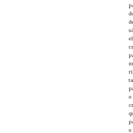
p
d
d
s
e
c
p
m
r
t
p
o
c
q
p
o