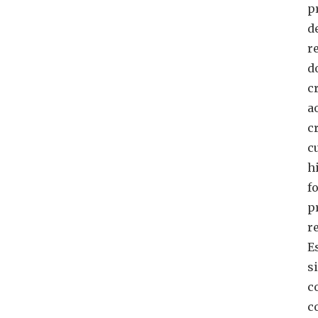
p
d
r
d
c
a
c
c
h
fo
p
r
E
s
c
c