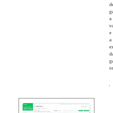
d
g
a
v
e
a
e
d
g
re