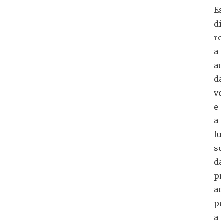
E
d
r
a
a
d
v
e
a
f
s
d
p
a
p
a