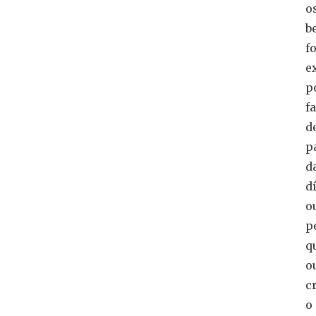
o
b
f
e
p
fa
d
p
d
d
o
p
q
o
c
o