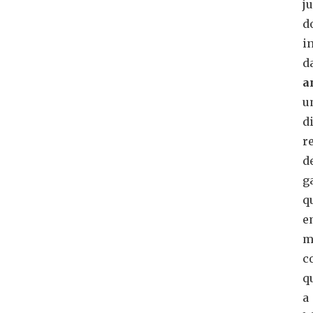
j
d
i
d
a
u
d
r
d
g
q
e
m
c
q
a