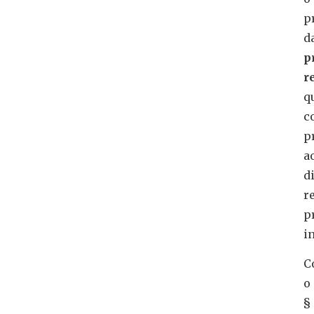
p
d
p
r
q
c
p
a
d
r
p
i
C
o
§