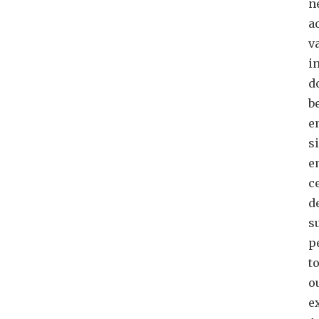
n
a
v
i
d
b
e
si
e
c
d
s
p
to
o
e