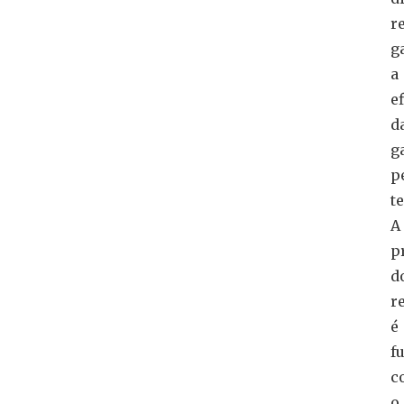
re
g
a
e
d
g
p
t
A
p
d
r
é
f
c
o