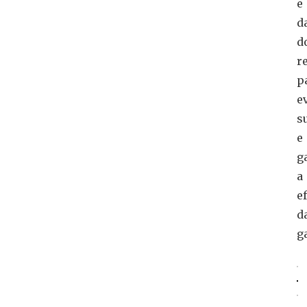
e
d
d
r
p
e
s
e
g
a
e
d
g