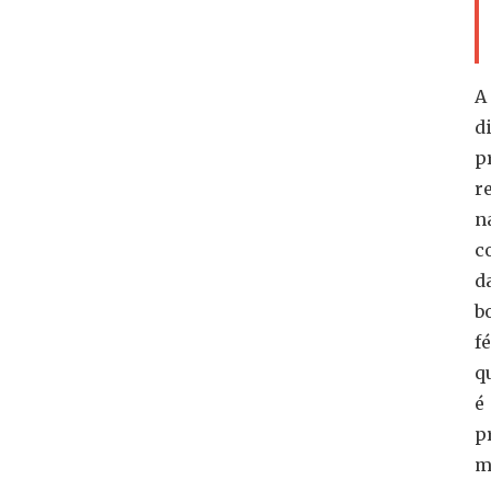
A
d
p
r
n
c
d
b
fé
q
é
p
m