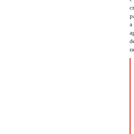
c
p
a
a
d
n