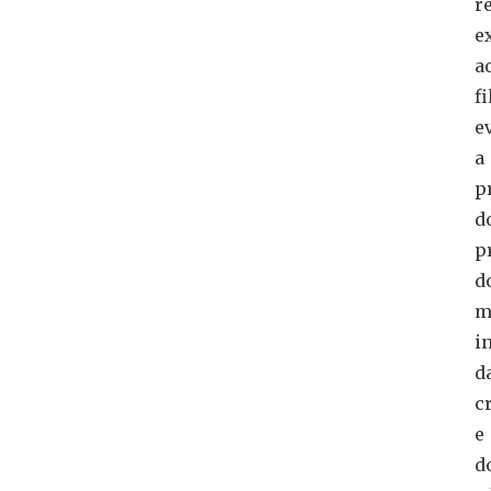
r
e
a
fi
e
a
p
d
p
d
m
i
d
c
e
d