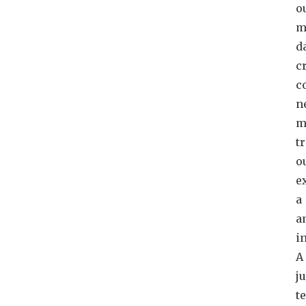
o
m
d
c
c
n
m
t
o
e
a
a
i
A
j
t