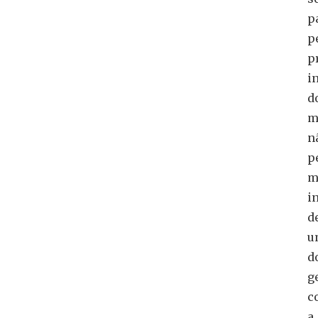
p
p
p
i
d
m
n
p
m
i
d
u
d
g
c
a