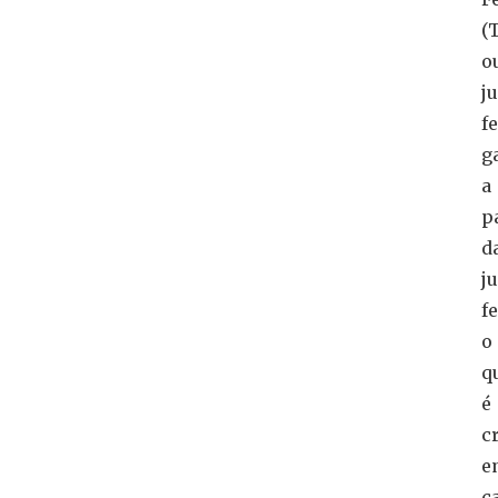
(
o
ju
f
g
a
p
d
j
f
o
q
é
c
e
c