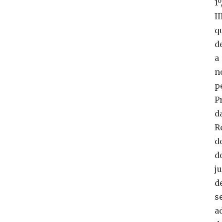
1º
II
q
d
a
n
p
P
d
R
d
d
j
d
s
a