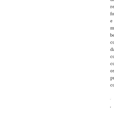
r
f
e
m
b
c
d
c
c
o
p
c