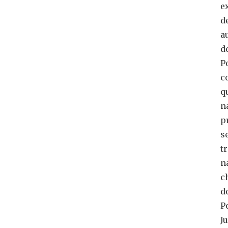
e
d
a
d
P
c
q
n
p
s
t
n
c
d
P
J