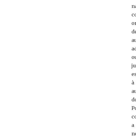
n
c
o
d
a
a
o
j
e
à
a
d
P
c
a
n