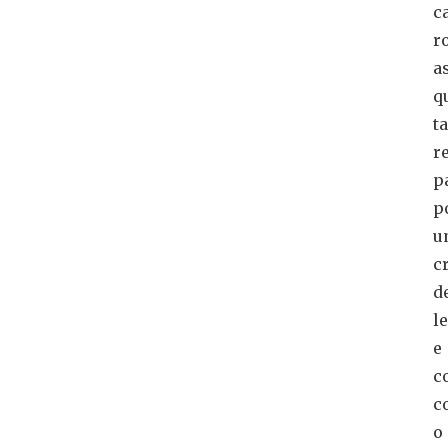
c
r
a
q
ta
r
p
p
u
c
d
l
e
c
c
o