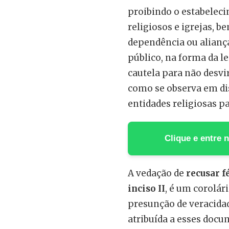
proibindo o estabelec
religiosos e igrejas, 
dependência ou aliança
público, na forma da le
cautela para não desvir
como se observa em di
entidades religiosas pa
Clique e entre
A vedação de
recusar f
inciso II
, é um corolár
presunção de veracidad
atribuída a esses docu