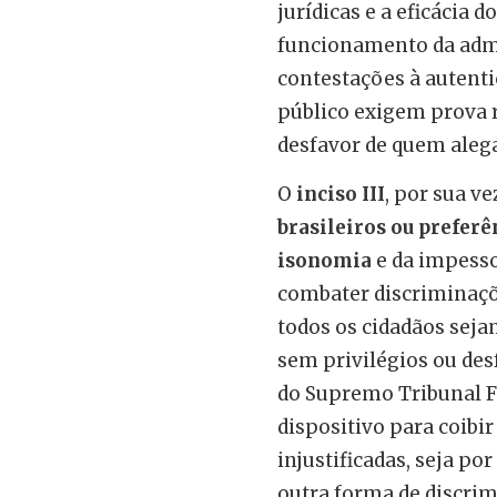
jurídicas e a eficácia d
funcionamento da admin
contestações à autent
público exigem prova 
desfavor de quem alega
O
inciso III
, por sua ve
brasileiros ou preferê
isonomia
e da impesso
combater discriminaçõ
todos os cidadãos sejam
sem privilégios ou des
do Supremo Tribunal F
dispositivo para coibi
injustificadas, seja po
outra forma de discrim