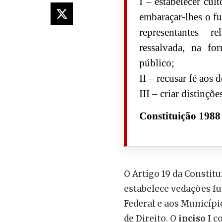
I – estabelecer cul
embaraçar-lhes o f
representantes r
ressalvada, na fo
público;
II – recusar fé aos
III – criar distinçõe
Constituição 1988
O Artigo 19 da Constitu
estabelece vedações fu
Federal e aos Municípi
de Direito. O
inciso I
co