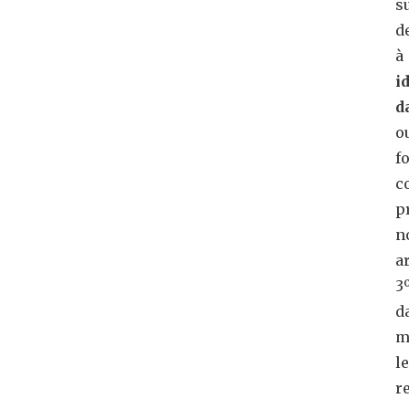
s
d
à
i
d
o
f
c
p
n
ar
3
d
m
le
r