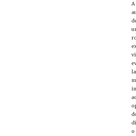
A
a
d
u
r
e
v
e
l
m
i
a
o
d
d
o