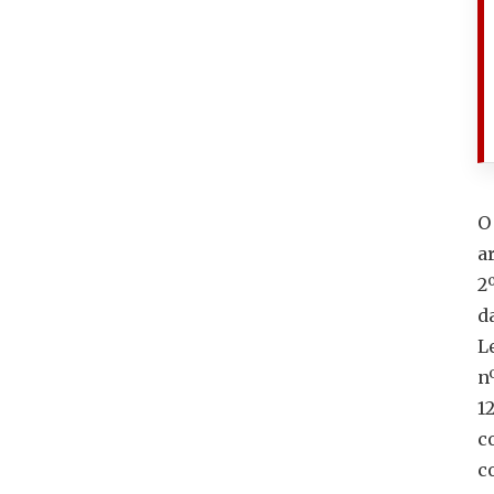
O
a
2
d
L
n
1
c
c