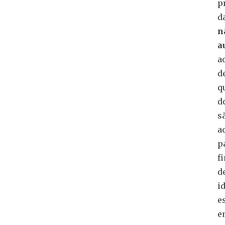
p
d
n
a
a
d
q
d
s
a
p
f
d
i
e
e