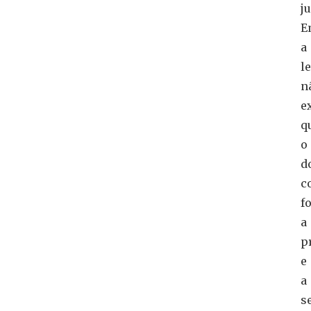
j
E
a
le
n
e
q
o
d
c
f
a
p
e
a
s