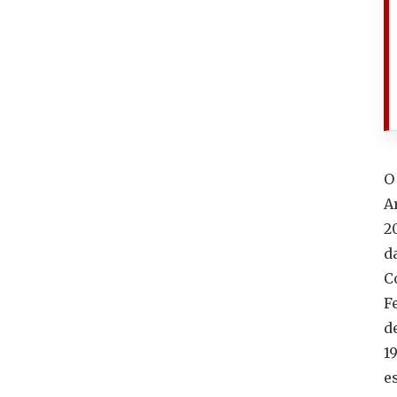
O
A
2
d
C
F
d
1
e