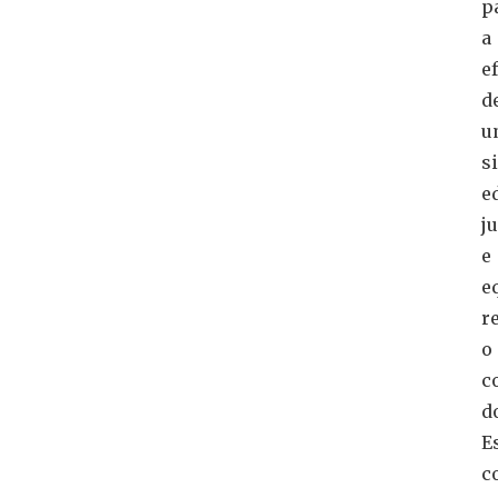
p
a
e
d
u
s
e
j
e
e
r
o
c
d
E
c