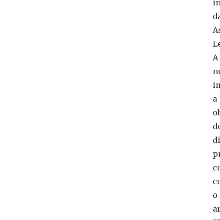
i
d
A
L
A
n
i
a
o
d
d
p
c
c
o
ar