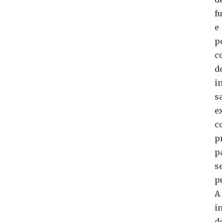
f
e
p
c
d
i
s
e
c
p
p
s
p
A
i
d