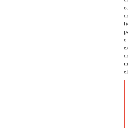
c
d
l
p
o
e
d
m
el