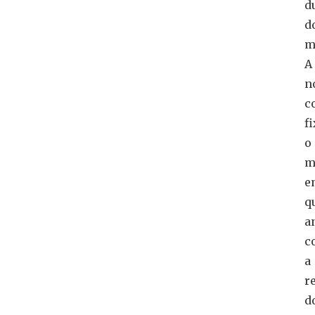
d
d
m
A
n
c
f
o
m
e
q
a
c
a
r
d