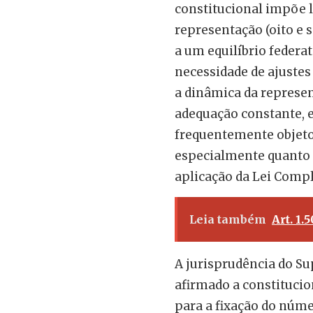
constitucional impõe 
representação (oito e 
a um equilíbrio federa
necessidade de ajustes 
a dinâmica da represe
adequação constante, e
frequentemente objeto d
especialmente quanto 
aplicação da Lei Comp
Leia também
Art. 1.
A jurisprudência do S
afirmado a constitucio
para a fixação do núm