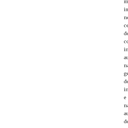
m
i
n
c
d
c
i
a
n
g
d
i
e
n
a
d