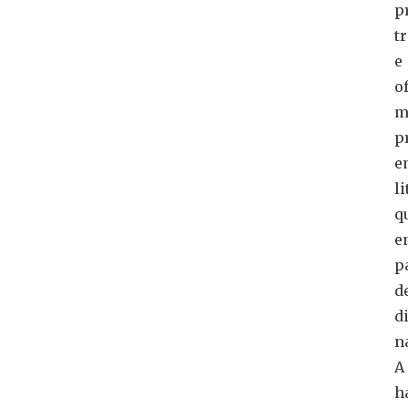
p
t
e
o
m
p
e
li
q
e
p
d
d
n
A
h