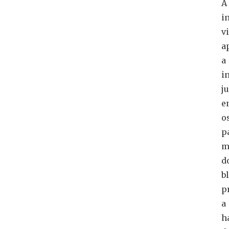
A
i
v
a
a
i
j
e
o
p
m
d
b
p
a
h