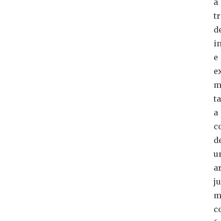
a
t
d
i
e
e
m
t
a
c
d
u
a
j
m
c