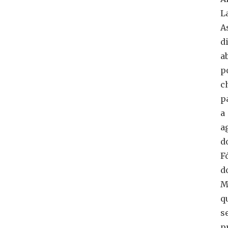
L
A
d
a
p
c
p
a
a
d
F
d
M
q
s
p