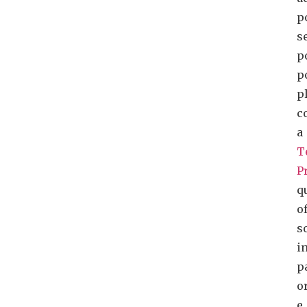
p
s
p
p
p
c
a
T
P
q
o
s
i
p
o
e