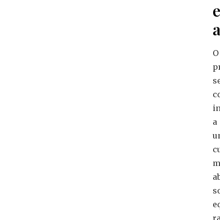
a
O
p
s
c
i
a
u
c
m
a
s
e
ra