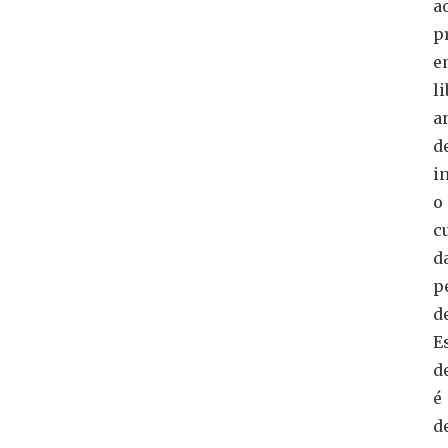
a
p
e
l
a
d
i
o
c
d
p
de
E
d
é
d