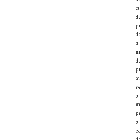
c
d
p
d
o
m
d
p
o
s
o
m
p
o
c
d