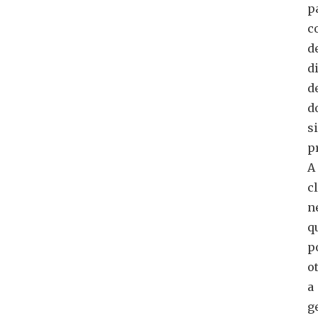
p
c
d
d
d
d
s
p
A
c
n
q
p
o
a
g