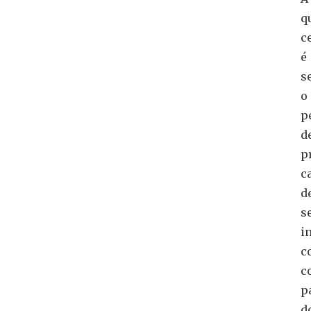
q
c
é
s
o
p
d
p
c
d
s
i
c
c
p
d