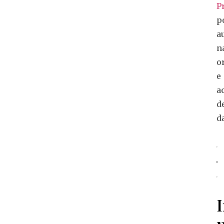
P
p
a
n
o
e
a
d
d