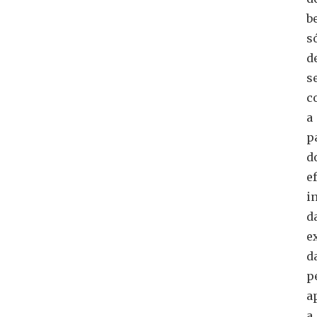
b
s
d
s
c
a
p
d
e
i
d
e
d
p
a
a