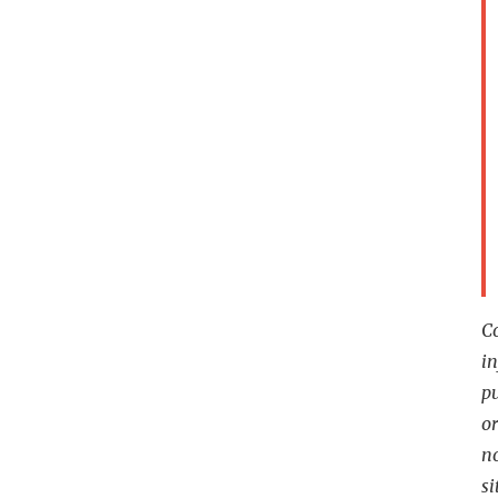
C
i
p
o
n
si