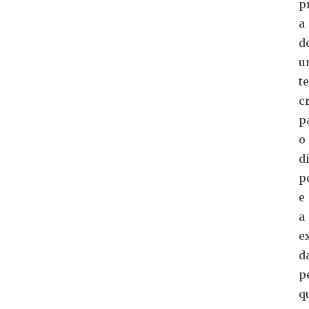
p
a
d
u
t
c
p
o
d
p
e
a
e
d
p
q