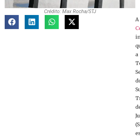
Crédito: Max Rocha/STJ
A
C
i
q
a
T
S
d
S
T
d
J
(
e