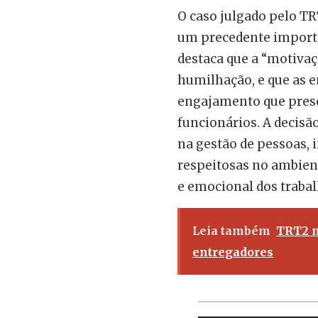
O caso julgado pelo T
um precedente importa
destaca que a “motiva
humilhação, e que as 
engajamento que prese
funcionários. A decisã
na gestão de pessoas, 
respeitosas no ambien
e emocional dos trabal
Leia também
TRT2 m
entregadores