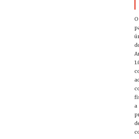
O
p
ú
d
Ar
1
c
a
c
fi
a
p
d
c