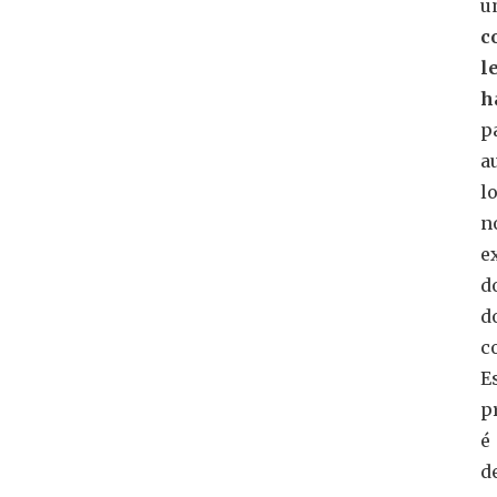
u
c
l
h
p
a
l
n
e
d
d
c
E
p
é
d