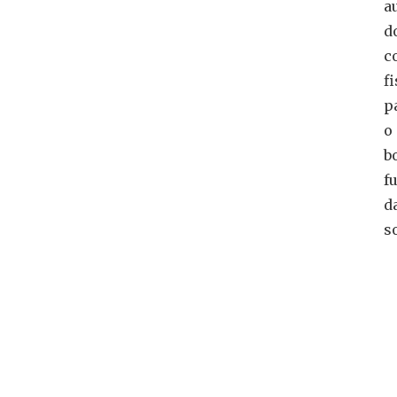
a
d
c
fi
p
o
b
f
d
s
C
e
e
n
C