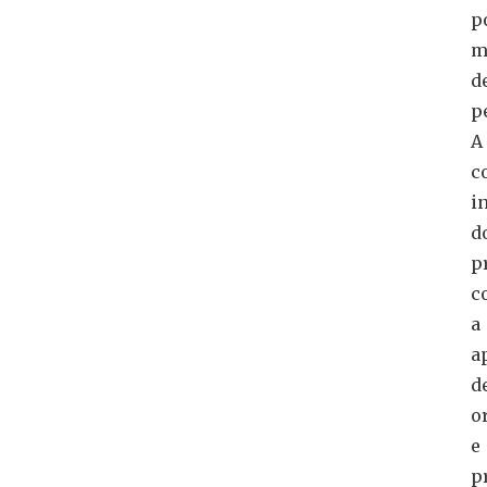
p
m
d
p
A
c
i
d
p
c
a
a
d
o
e
p