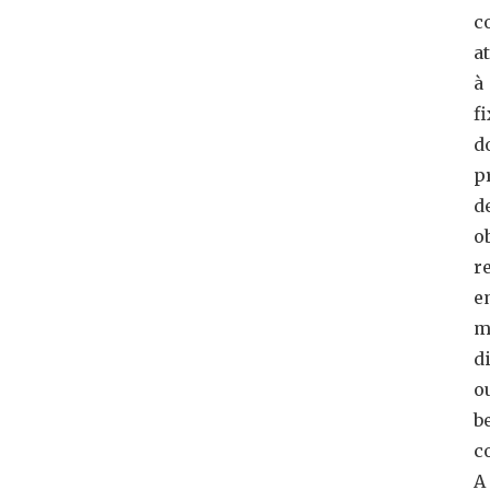
c
a
à
f
d
p
d
o
r
e
m
d
o
b
c
A