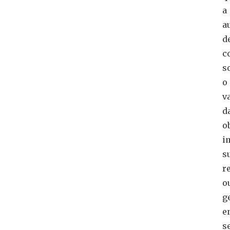
a
a
d
c
s
o
v
d
o
i
s
r
o
g
e
s