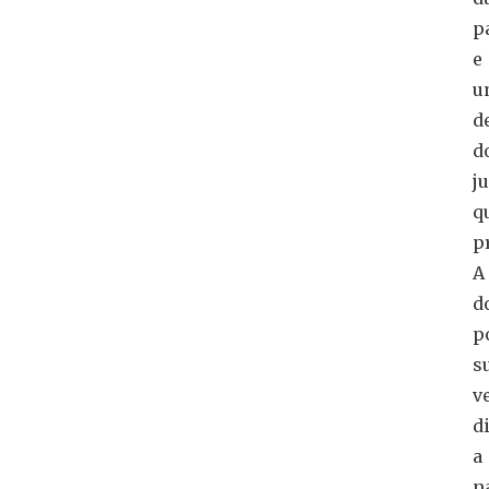
p
e
u
d
d
ju
q
p
A
d
p
s
v
d
a
n