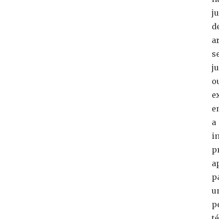
j
d
a
s
j
o
e
e
a
i
p
a
p
u
p
t