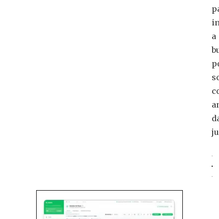
p
i
a
b
p
s
c
a
d
j