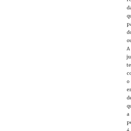
d
q
p
d
o
A
j
t
c
o
e
d
q
a
p
é