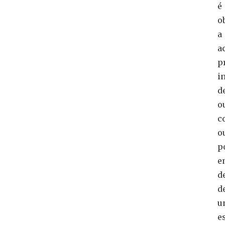
é
o
a
a
p
i
d
o
c
o
p
e
d
d
u
e