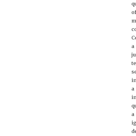
q
o
m
c
C
a
j
t
s
i
a
i
q
a
i
d