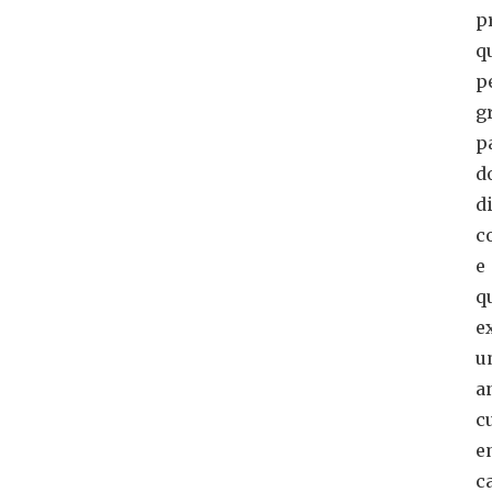
p
q
p
g
p
d
d
c
e
q
e
u
a
c
e
c