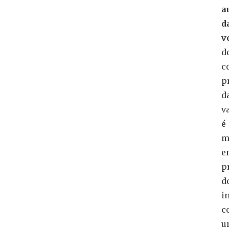
a
d
v
d
c
p
d
v
é
m
e
p
d
i
c
u