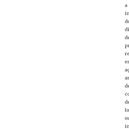
a
i
d
d
d
p
r
e
a
a
d
c
d
l
o
i