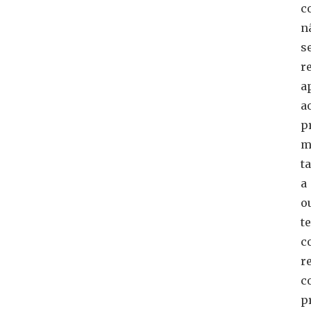
c
n
s
r
a
a
p
m
t
a
o
t
c
r
c
p