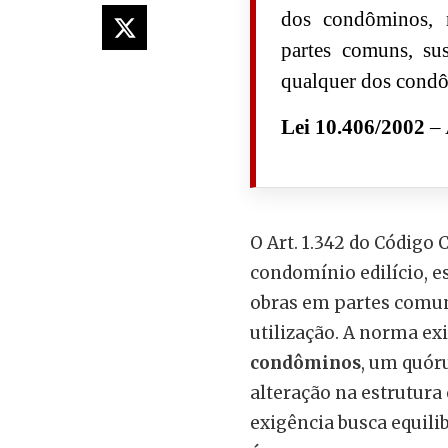
dos condôminos, n
partes comuns, sus
qualquer dos condô
Lei 10.406/2002
– 
O Art. 1.342 do Código C
condomínio edilício, es
obras em partes comun
utilização. A norma ex
condôminos
, um quór
alteração na estrutura
exigência busca equili