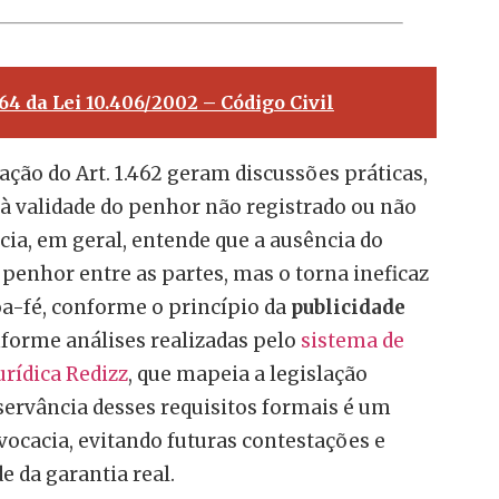
464 da Lei 10.406/2002 – Código Civil
ação do Art. 1.462 geram discussões práticas,
à validade do penhor não registrado ou não
cia, em geral, entende que a ausência do
 penhor entre as partes, mas o torna ineficaz
oa-fé, conforme o princípio da
publicidade
nforme análises realizadas pelo
sistema de
jurídica Redizz
, que mapeia a legislação
bservância desses requisitos formais é um
dvocacia, evitando futuras contestações e
e da garantia real.