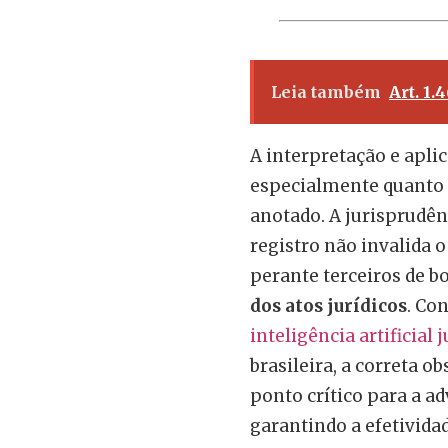
Leia também
Art. 1.
A interpretação e aplic
especialmente quanto 
anotado. A jurisprudên
registro não invalida o
perante terceiros de b
dos atos jurídicos
. Co
inteligência artificial 
brasileira, a correta o
ponto crítico para a a
garantindo a efetividad