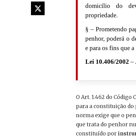
domicílio do de
propriedade.
§ – Prometendo pag
penhor, poderá o de
e para os fins que a
Lei 10.406/2002
– 
O Art. 1.462 do Código 
para a constituição do 
norma exige que o penho
que trata do penhor rura
constituído por
instru