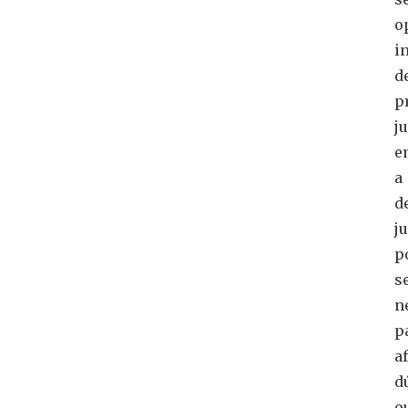
o
i
d
p
ju
e
a
d
j
p
s
n
p
a
d
o