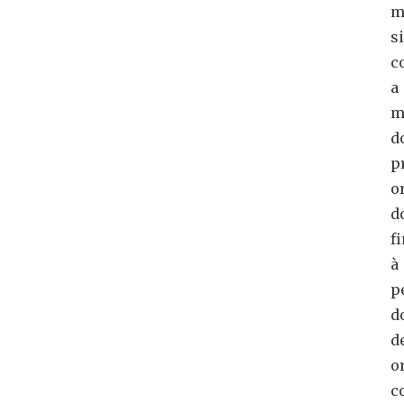
m
s
c
a
m
d
p
o
d
f
à
p
d
d
o
c