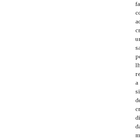
f
c
a
c
u
s
p
l
r
a
s
d
c
d
d
m