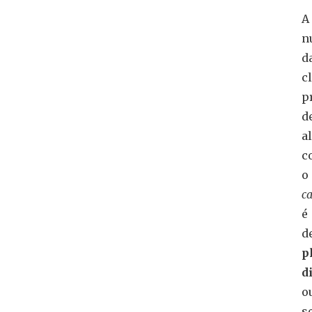
A
n
d
c
p
d
a
c
o
c
é
d
p
d
o
se