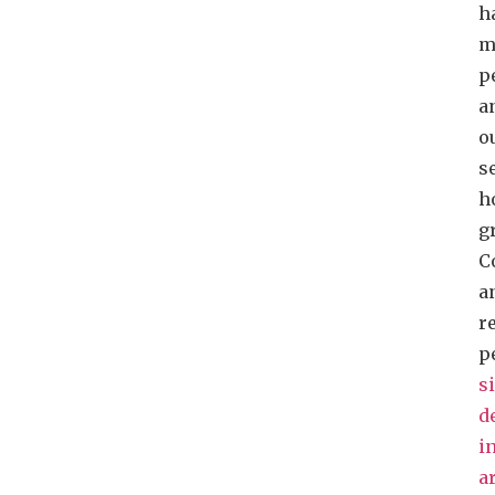
h
m
p
a
o
s
h
g
C
a
r
p
s
d
i
ar