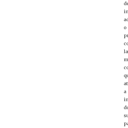
d
i
a
o
p
c
l
m
c
q
a
a
i
d
s
p