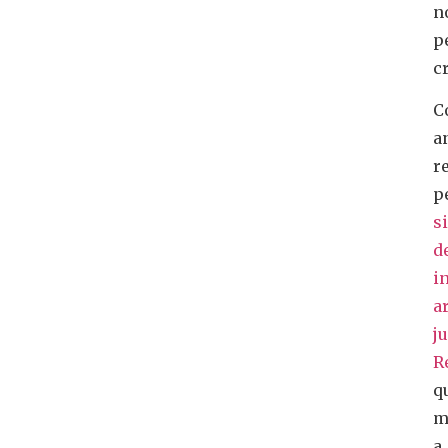
n
p
cr
C
a
r
p
s
d
i
ar
j
R
q
m
a