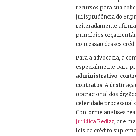
recursos para sua cobe
jurisprudência do Sup
reiteradamente afirmad
princípios orçamentári
concessão desses crédi
Para a advocacia, a com
especialmente para pr
administrativo
,
contr
contratos
. A destinaç
operacional dos órgãos
celeridade processual 
Conforme análises rea
jurídica Redizz
, que ma
leis de crédito suplem