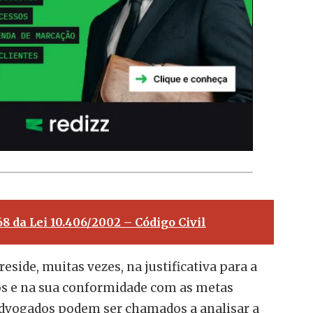
168 da Lei 10.406/2002 – Código Civil
reside, muitas vezes, na justificativa para a
tos e na sua conformidade com as metas
 Advogados podem ser chamados a analisar a