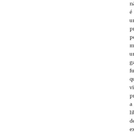
n
é
u
p
p
m
u
g
f
q
v
p
a
l
d
e