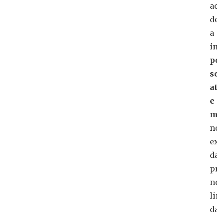
a
d
a
i
p
s
a
e
m
n
e
d
p
n
l
d