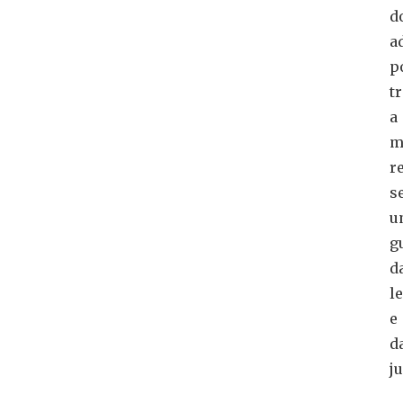
d
a
p
t
a
m
r
s
u
g
d
l
e
d
ju