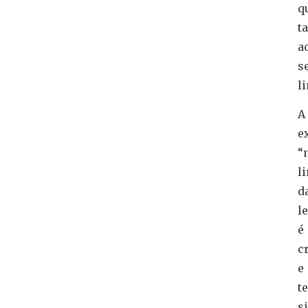
q
t
a
s
l
A
e
“
l
d
le
é
c
e
t
s