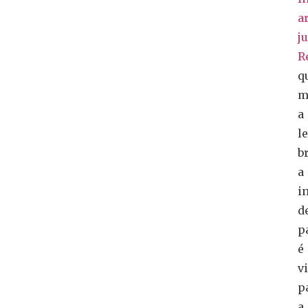
ar
j
R
q
m
a
l
b
a
i
d
p
é
vi
p
a