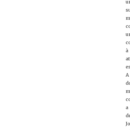
u
s
m
c
u
c
à
a
es
A
d
m
c
a
d
J