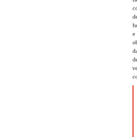
c
d
h
e
o
d
d
v
c