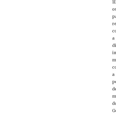
11
o
p
r
c
a
d
i
m
c
a
p
d
m
d
G