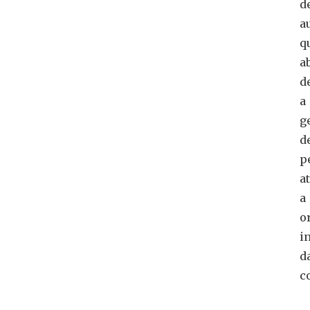
d
a
q
a
d
a
g
d
p
a
a
o
i
d
c