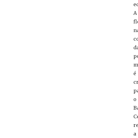
e
A
f
n
c
d
p
m
é
c
p
o
B
C
r
a