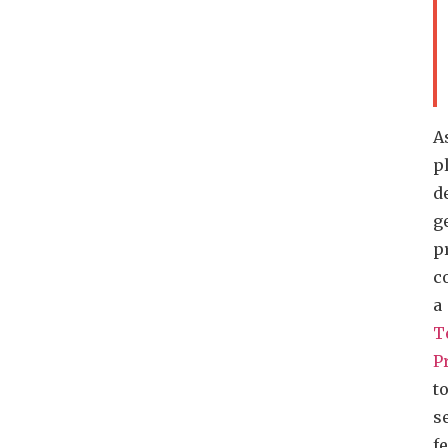
A
p
d
g
p
c
a
T
P
t
s
f