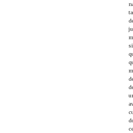
n
t
d
j
m
s
q
q
m
d
d
u
a
c
d
c