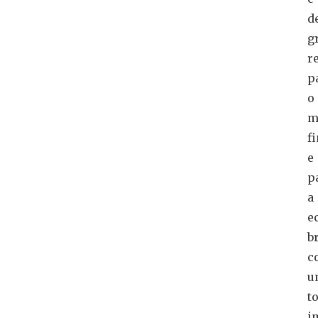
d
g
r
p
o
m
f
e
p
a
e
b
c
u
t
i