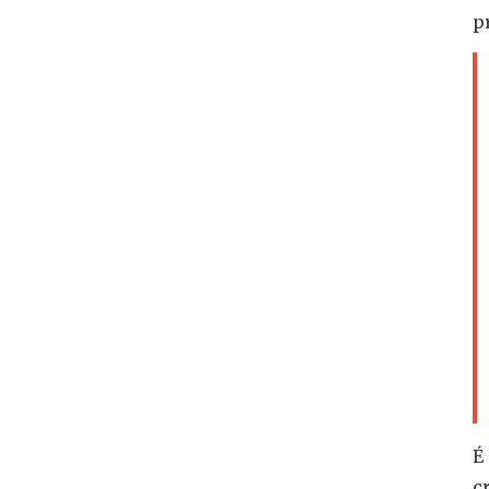
p
É
c