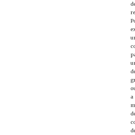
d
r
P
e
u
c
p
u
d
g
o
a
m
d
c
d