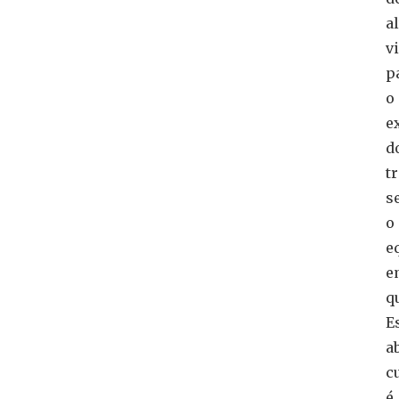
a
v
p
o
e
d
t
s
o
e
e
q
E
a
c
é