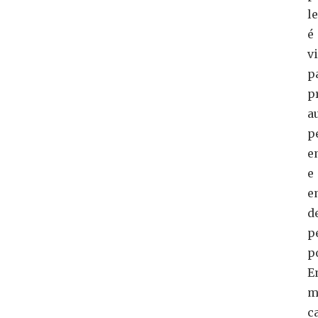
le
é
vi
p
p
a
p
e
e
e
d
p
p
E
m
c