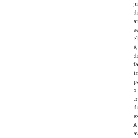
ju
d
a
s
e
é,
d
fa
i
p
o
t
d
e
A
a