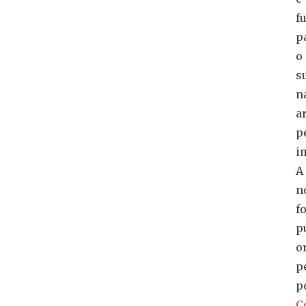
f
p
o
s
n
a
p
i
A
n
fo
p
o
p
p
C