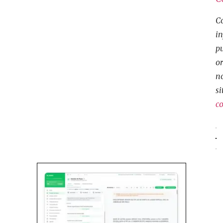
C
i
p
o
n
si
co