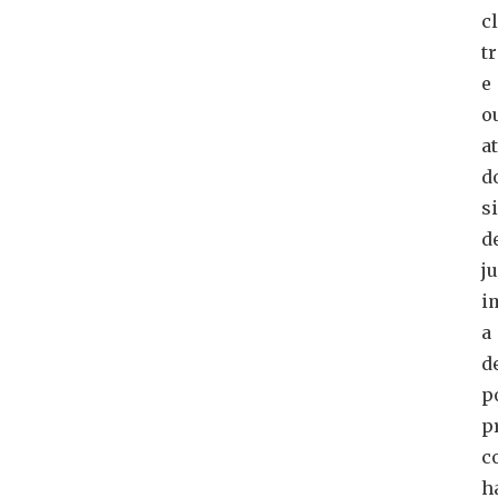
c
t
e
o
a
d
s
d
ju
i
a
d
p
p
c
h